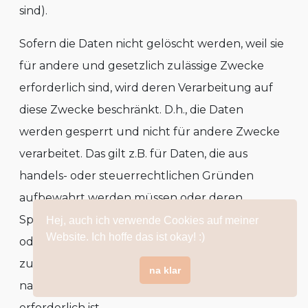
sind).
Sofern die Daten nicht gelöscht werden, weil sie
für andere und gesetzlich zulässige Zwecke
erforderlich sind, wird deren Verarbeitung auf
diese Zwecke beschränkt. D.h., die Daten
werden gesperrt und nicht für andere Zwecke
verarbeitet. Das gilt z.B. für Daten, die aus
handels- oder steuerrechtlichen Gründen
aufbewahrt werden müssen oder deren
Speicherung zur Geltendmachung, Ausübung
Hej, auch ich verwende Cookies auf meiner
Website. Ich hoffe das ist okay! :)
oder Verteidigung von Rechtsansprüchen oder
zum Schutz der Rechte einer anderen
na klar
natürlichen oder juristischen Person
erforderlich ist.