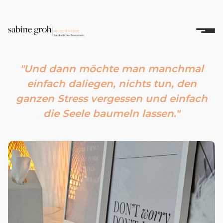
"Und dann möchte man manchmal
einfach daliegen, nichts tun, den
ganzen Stress vergessen und einfach
die Seele baumeln lassen."