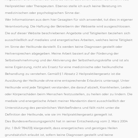
Heilpraktiker oder Therapeuten. Ebenso stelle ich auch keine Beratung im
medizinischen oder psychologischen Sinne dar.
Wer Informationen aus dem hier Gesagten für sich anwendet, tut dies in eigener
Verantwortung. Die Haftung der Betreiberin der Webseite wird ausgeschlossen.
Die auf dieser Website beschriebenen Angebote und Tätigkeiten beziehen sich
ausschließlich auf mediales und energetisches Arbeiten, welches keine Tätigkeit
im Sinne der Heilkunde darstellt. Es werden keine Diagnosen gestellt oder
Heilversprechen abgegeben. Meine Arbeit basiert auf der Förderung der
Selbstwahrnehmung und der Aktivierung der Selbstheilungskräfte und ist als
reine Ergänzung, nicht als Ersatz für eine medizinische oder heilkundliche
Behandlung zu verstehen.
Gemäß § 1 Absatz 2 Heilpraktikergesetz ist die
Ausübung der Heilkunde ohne eine entsprechende Erlaubnis untersagt. Unter
Heilkunde wird jede Tätigkeit verstanden, die darauf abzielt, Krankheiten, Leiden
oder Körperschäden beim Menschen festzustellen, zu heilen oder zu lindern. Die
mediale und energetische Arbeit meiner Mandantin dient ausschließlich der
Unterstützung des persönlichen Wohlbefindens und fällt nicht unter die
Definition der Heilkunde, wie sie im Heilpraktikergesetz geregelt ist.
Das Bundesverfassungsgericht hat in seiner Entscheidung vom 2. März 2004
(Az.: 1 BvR 784/03) klargestellt, dass energetisches und geistiges Heilen
grundsätzlich erlaubt ist, sofern keine Diagnosen gestellt und keine