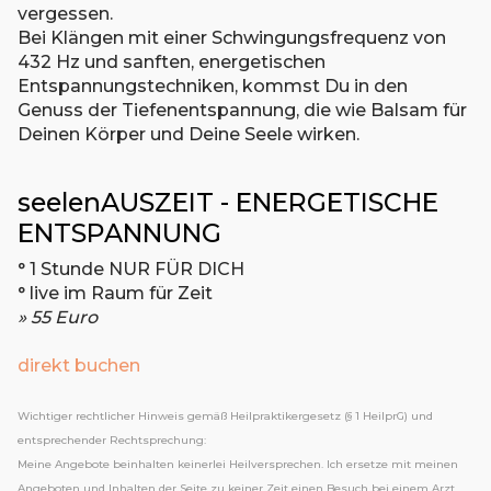
vergessen.
Bei Klängen mit einer Schwingungsfrequenz von
432 Hz und sanften, energetischen
Entspannungstechniken, kommst Du in den
Genuss der Tiefenentspannung, die wie Balsam für
Deinen Körper und Deine Seele wirken.
seelenAUSZEIT - ENERGETISCHE
ENTSPANNUNG
° 1 Stunde NUR FÜR DICH
° live im Raum für Zeit
» 55 Euro
direkt buchen
Wichtiger rechtlicher Hinweis gemäß Heilpraktikergesetz (§ 1 HeilprG) und
entsprechender Rechtsprechung:
Meine Angebote beinhalten keinerlei Heilversprechen. Ich ersetze mit meinen
Angeboten und Inhalten der Seite zu keiner Zeit einen Besuch bei einem Arzt,